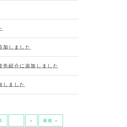
た
追加しました
資先紹介に追加しました
加しました
0
...
»
最後 »