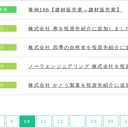
事例166【建材販売業→建材販売業】
事例
株式会社 惠を投資先紹介に追加しまし
介
株式会社 四季の自然舎を投資先紹介に
介
ノーラエンジニアリング 株式会社を投
介
株式会社 かとう製菓を投資先紹介に追
介
8
9
10
11
12
...
20
30
4