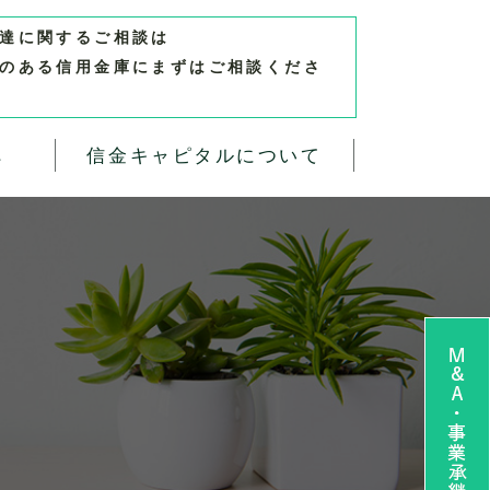
達に関するご相談は
のある信用金庫にまずはご相談くださ
へ
信金キャピタルについて
M&A・事業承継 無料相談お申し込み