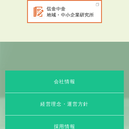
個人情報を一定の規則に従って整理す
ることにより特定の個人情報を容易に
検索することができるよう体系的に構
成したものであって、目次、索引、符
号等により一般的に容易に検索可能な
状態に置かれているもの）を構成する
個人情報をいいます。
(5)
本人 個人情報によって識別される特定
の個人をいいます。
(6)
第三者 当社および本人以外の者（自然
人、法人その他の団体を問わない。）
会社情報
をいいます。
(7)
保有個人データ 当社が、本人またはそ
の代理人から求められる開示、内容の
経営理念・運営方針
訂正、追加または削除、利用の停止、
消去および第三者への提供の停止のす
べてに応じることのできる権限を有す
採用情報
る個人データであって、その存否が明