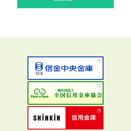
する法律」（以下「番号法」とい
う。）の規定により、住民票コードを
変換して得られる番号であって、当該
住民票コードが記載された住民票の個
人を識別するために指定されるもの
（個人番号に対応し、当該個人番号に
代わって用いられる番号、記号その他
の符号であって、住民票コード以外の
ものを含む。）をいいます。
(3)
特定個人情報 番号法第2条第8号に規定
される個人番号をその内容に含む個人
情報をいいます。
(4)
個人データ 個人情報データベース等
（個人情報を含む情報の集合物であっ
て、特定の個人情報をコンピュータを
用いて検索することができるように体
系的に構成したもの、またはコンピュ
ータを用いていない場合であっても、