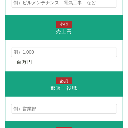
必須
売上高
百万円
必須
部署・役職