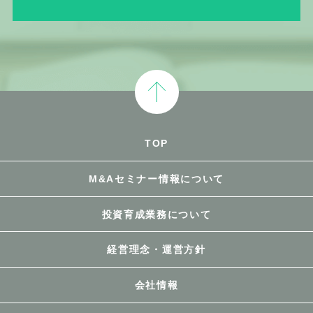
らかになることにより公益その他の利
益が害されるもの以外のものをいいま
す。
２．利用目的の通知等
TOP
(1)
当社は、個人情報を取得する場合は、
あらかじめその利用目的を公表してい
M&Aセミナー情報について
るときを除き、速やかに、その利用目
的をお客さまに通知し、または公表し
ます。
投資育成業務について
(2)
当社は、お客さまとの間で契約を締結
することに伴って契約書その他の書面
経営理念・運営方針
に記載された個人情報を取得する場合
は、あらかじめお客さまに対し、その
会社情報
利用目的を明示します。