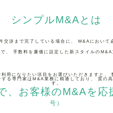
シンプルM&Aとは
件交渉まで完了している場合に、 M&Aにおい
で、 手数料を廉価に設定した新スタイルのM&
ご利用になりたい項目をお選びいただきますと、 
介する専門家はM&A業務に精通しており、 質の
す。
で、
お客様のM&Aを応
号）