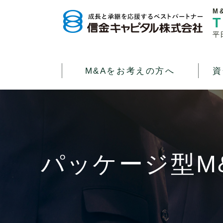
M
T
平
M&Aをお考えの方へ
資
パッケージ型M