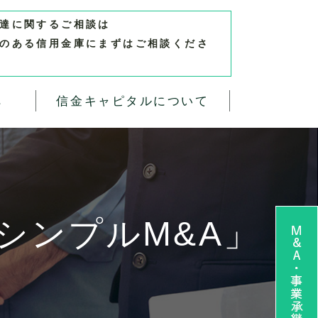
達に関するご相談は
のある信用金庫にまずはご相談くださ
へ
信金キャピタルについて
M&A・事業承継 無料相談お申し込み
シンプルM&A」