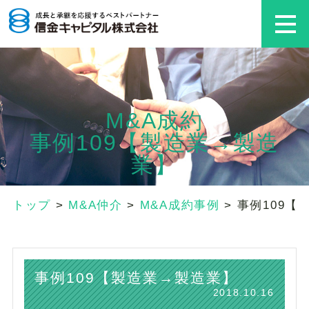
M&A成約
事例109【製造業→製造
業】
トップ
>
M&A仲介
>
M&A成約事例
>
事例109【
事例109【製造業→製造業】
2018.10.16