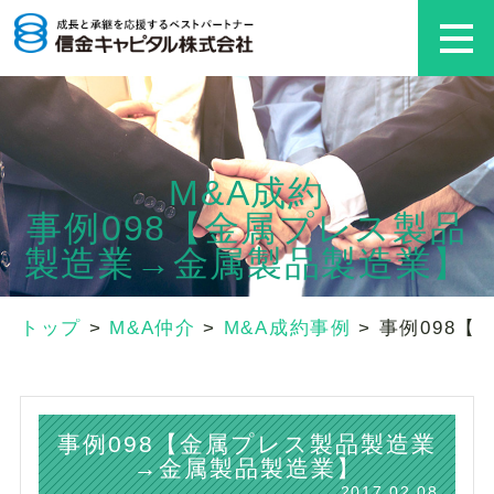
M&A成約
事例098【金属プレス製品
製造業→金属製品製造業】
トップ
>
M&A仲介
>
M&A成約事例
>
事例098
事例098【金属プレス製品製造業
→金属製品製造業】
2017.02.08