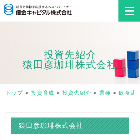
投資先紹介
猿田彦珈琲株式会社
トップ
>
投資育成
>
投資先紹介
>
業種
>
飲食店
猿田彦珈琲株式会社