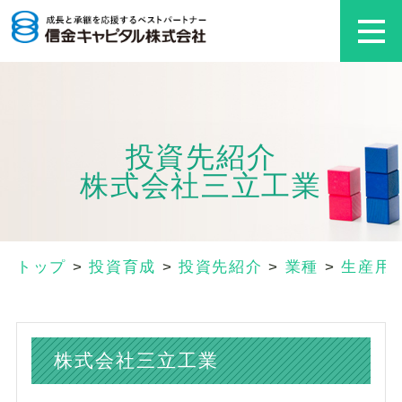
投資先紹介
株式会社三立工業
トップ
>
投資育成
>
投資先紹介
>
業種
>
生産用
株式会社三立工業