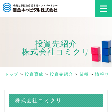
投資先紹介
株式会社コミクリ
トップ
>
投資育成
>
投資先紹介
>
業種
>
情報サ
株式会社コミクリ