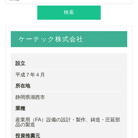
ケーテック株式会社
設立
平成７年４月
所在地
静岡県湖西市
業種
産業用（FA）設備の設計・製作、鋳造・圧延部
品の製造
投資推薦元