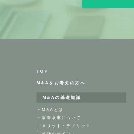
TOP
M&Aをお考えの方へ
M&Aの基礎知識
M&Aとは
事業承継について
メリット・デメリット
成功のポイント