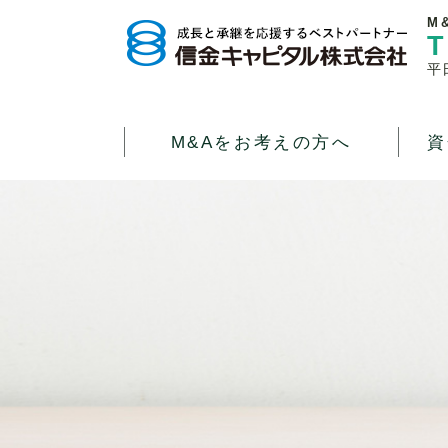
M
T
平
M&Aをお考えの方へ
資