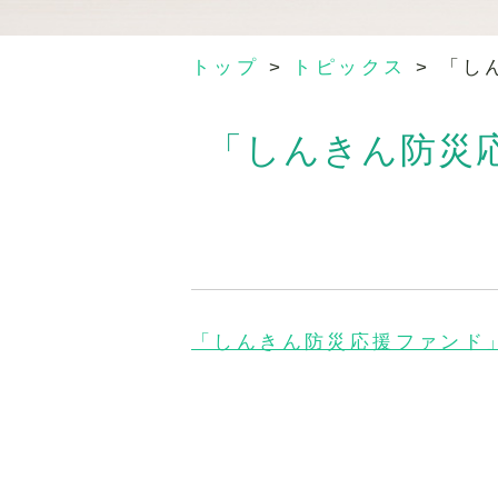
トップ
>
トピックス
>
「し
「しんきん防災
「しんきん防災応援ファンド