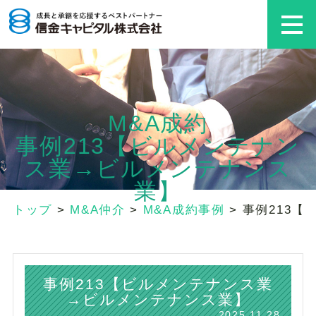
M&A成約
事例213【ビルメンテナン
ス業→ビルメンテナンス
業】
トップ
>
M&A仲介
>
M&A成約事例
>
事例213
事例213【ビルメンテナンス業
→ビルメンテナンス業】
2025.11.28