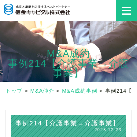
M&A成約
事例214【介護事業→介護
事業】
トップ
>
M&A仲介
>
M&A成約事例
>
事例214【
事例214【介護事業→介護事業】
2025.12.23