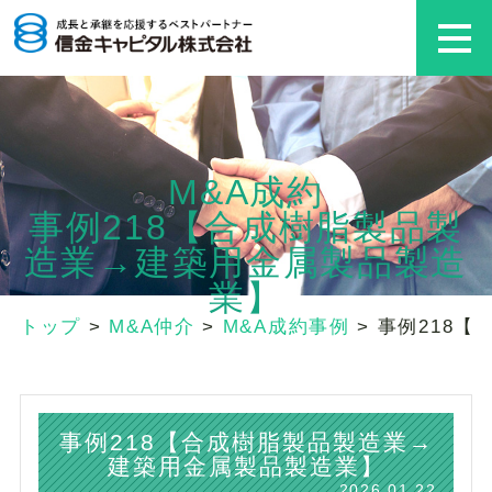
M&A成約
事例218【合成樹脂製品製
造業→建築用金属製品製造
業】
トップ
>
M&A仲介
>
M&A成約事例
>
事例218
事例218【合成樹脂製品製造業→
建築用金属製品製造業】
2026.01.22