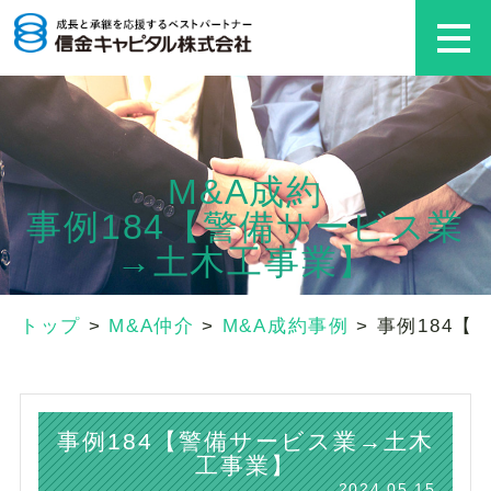
M&A成約
事例184【警備サービス業
→土木工事業】
トップ
>
M&A仲介
>
M&A成約事例
>
事例184
事例184【警備サービス業→土木
工事業】
2024.05.15