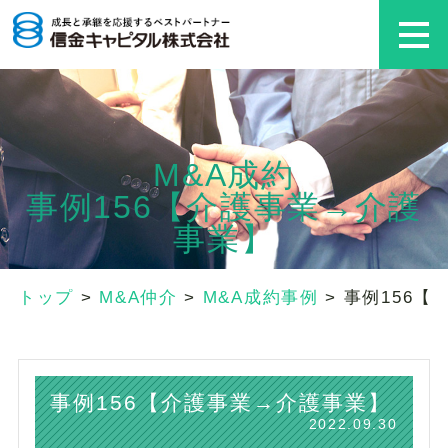
M&A成約
事例156【介護事業→介護
事業】
トップ
>
M&A仲介
>
M&A成約事例
>
事例156【
事例156【介護事業→介護事業】
2022.09.30