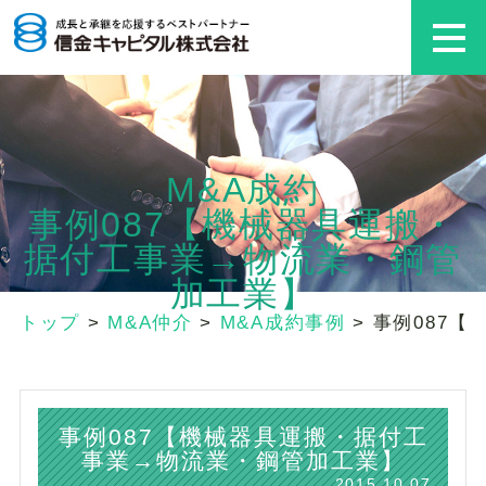
M&A成約
事例087【機械器具運搬・
据付工事業→物流業・鋼管
加工業】
トップ
>
M&A仲介
>
M&A成約事例
>
事例087
事例087【機械器具運搬・据付工
事業→物流業・鋼管加工業】
2015.10.07