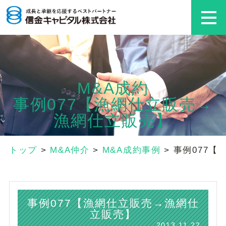
M&A成約
事例077【漁網仕立販売→
漁網仕立販売】
トップ
>
M&A仲介
>
M&A成約事例
>
事例077
事例077【漁網仕立販売→漁網仕
立販売】
2013.11.22