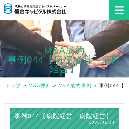
M&A成約
事例044【病院経営→病院
経営】
トップ
>
M&A仲介
>
M&A成約事例
>
事例044【
事例044【病院経営→病院経営】
2009.01.30