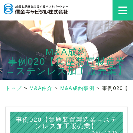
M&A成約
事例020【集塵装置製造業
→ステンレス加工販売業】
トップ
>
M&A仲介
>
M&A成約事例
>
事例020
事例020【集塵装置製造業→ステ
ンレス加工販売業】
2005.10.19