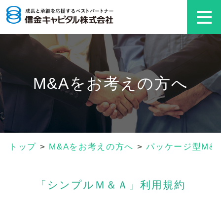
M&Aをお考えの方へ
トップ
>
M&Aをお考えの方へ
>
パッケージ型M&
「シンプルＭ＆Ａ」利用規約