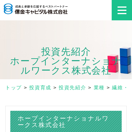
投資先紹介
ホープインターナショナ
ルワークス株式会社
トップ
>
投資育成
>
投資先紹介
>
業種
>
繊維・
ホープインターナショナルワ
ークス株式会社