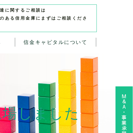
達に関するご相談は
のある信用金庫にまずはご相談くださ
へ
信金キャピタルについて
M&A・事業承継 無料相談お申し込み
上場しました