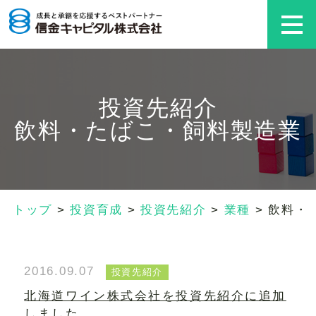
投資先紹介
飲料・たばこ・飼料製造業
トップ
>
投資育成
>
投資先紹介
>
業種
>
飲料・
2016.09.07
投資先紹介
北海道ワイン株式会社を投資先紹介に追加
しました