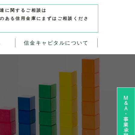
達に関するご相談は
のある信用金庫にまずはご相談くださ
へ
信金キャピタルについて
M&A・事業承継 無料相談お申し込み